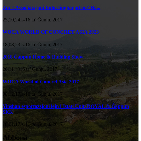
Żur l-Assoċjazzjoni Indo: tingħaqad ma' Ha...
25,10,24Is-16 ta’ Ġunju, 2017
WOCA WORLD OF CONCRET ASIA 2023
18,08,23Is-16 ta’ Ġunju, 2017
2018 Ġappun Home & Building Show
26,11,1816 ta’ Ġunju, 2017
WOCA World of Concret Asia 2017
08,12,17Is-16 ta’ Ġunju, 2017
Yinshan esportazzjoni lejn l-Istati Uniti ROYAL & Ġappun
SKK
18,01,17Is-16 ta’ Ġunju, 2017
Abbona