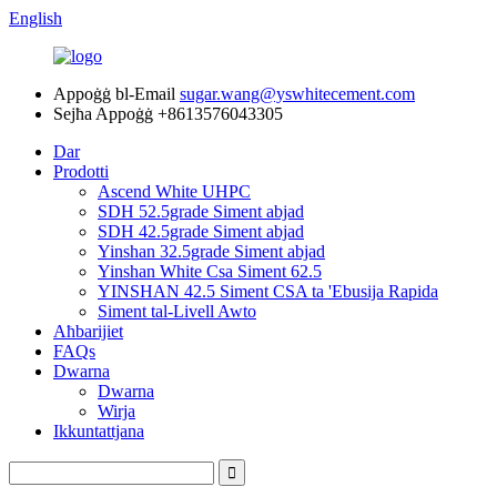
English
Appoġġ bl-Email
sugar.wang@yswhitecement.com
Sejħa Appoġġ
+8613576043305
Dar
Prodotti
Ascend White UHPC
SDH 52.5grade Siment abjad
SDH 42.5grade Siment abjad
Yinshan 32.5grade Siment abjad
Yinshan White Csa Siment 62.5
YINSHAN 42.5 Siment CSA ta 'Ebusija Rapida
Siment tal-Livell Awto
Aħbarijiet
FAQs
Dwarna
Dwarna
Wirja
Ikkuntattjana