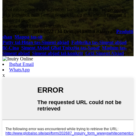
Għal mistoqsijiet dwar il-prodotti tagħna jew il-lista tal-prezzijiet,
jekk jogħġbok ħalli l-email tiegħek lilna u aħna nkunu f'kuntatt fi
żmien 24 siegħa.
Inkjesta Għal Lista tal-Prezzijiet
© Copyright - 2010-2022 : Id-Drittijiet kollha Riżervati.
Prodotti
sħan
,
Mappa tas-sit
Putty tal-Ħitan tas-Siment abjad
,
Fabbrika tas-Siment abjad
fiċ-Ċina
,
Siment Abjad Għal Tnixxija tas-Saqaf
,
Madum tas-
Siment abjad
,
Siment abjad tal-konkrit
,
Griż Siment Abjad
,
Ibgħat Email
WhatsApp
x