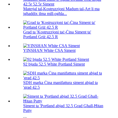
Materjal tal-Kostruzzjoni Madum tal-Art li ma
jgħaddix ilma mill-ogħla...
Grad ta 'Kostruzzjoni taċ-Ċina Siment ta'
Portland Griż 42.5 R
YINSHAN White CSA Siment
92 bjuda 52.5 White Portland Siment
SDH marka Ċina manifattura siment abjad ta
'grad 42.5
Siment ta 'Portland abjad 32.5 Grad Għall-Ħitan
Putty