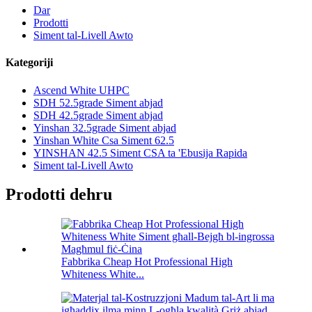
Dar
Prodotti
Siment tal-Livell Awto
Kategoriji
Ascend White UHPC
SDH 52.5grade Siment abjad
SDH 42.5grade Siment abjad
Yinshan 32.5grade Siment abjad
Yinshan White Csa Siment 62.5
YINSHAN 42.5 Siment CSA ta 'Ebusija Rapida
Siment tal-Livell Awto
Prodotti dehru
Fabbrika Cheap Hot Professional High
Whiteness White...