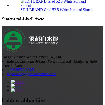
SDH BRAND Grad 52.5 White Portland Siment
Siment tal-Livell Awto
Jiangxi Yinshan White Cement Co., Ltd.
Indirizz: Zhenxing Avenue, Park industrijali, Kontea ta 'Anfu,
Ji'an, iċ-Ċina.
+8613576043305
sugar.wang@yswhitecement.com
l-aħħar aħbarijiet