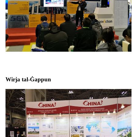
Wirja tal-Ġappun