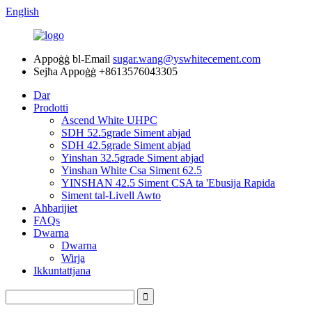
English
Appoġġ bl-Email
sugar.wang@yswhitecement.com
Sejħa Appoġġ
+8613576043305
Dar
Prodotti
Ascend White UHPC
SDH 52.5grade Siment abjad
SDH 42.5grade Siment abjad
Yinshan 32.5grade Siment abjad
Yinshan White Csa Siment 62.5
YINSHAN 42.5 Siment CSA ta 'Ebusija Rapida
Siment tal-Livell Awto
Aħbarijiet
FAQs
Dwarna
Dwarna
Wirja
Ikkuntattjana