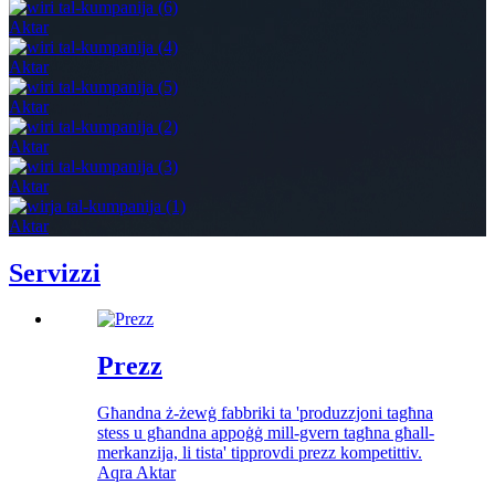
Aktar
Aktar
Aktar
Aktar
Aktar
Aktar
Servizzi
Prezz
Għandna ż-żewġ fabbriki ta 'produzzjoni tagħna
stess u għandna appoġġ mill-gvern tagħna għall-
merkanzija, li tista' tipprovdi prezz kompetittiv.
Aqra Aktar