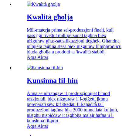
Kwalità għolja
Mill-materja prima sal-produzzjoni finali, kull
pass jiġi rivedut mill-persunal tagħna biex
niżguraw għas-satisifikazzjoni tiegħek. Għandna
minjiera tagħna stess biex niżguraw li nipproduċu
bjuda għolja u prodotti ta 'kwalità stabbli.
Aqra Aktar
Kunsinna fil-ħin
Aħna se nirranġaw il-produzzjonijiet b'mod
razzjonali, biex niżguraw li l-oġġetti jkunu
ppreparati sew kif skedat. Il-kapaċità tal-
produzzjoni tagħna hija 3000 tunnellata kuljum,
nistgħu nispiċċaw it-tagħbija malajr ħafna u l-
kunsinna fil-port.
Aqra Aktar