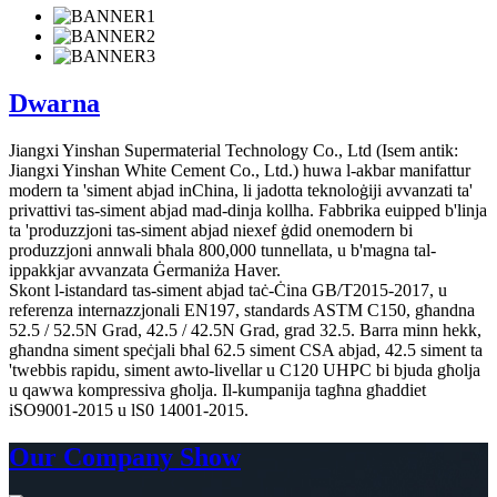
Dwarna
Jiangxi Yinshan Supermaterial Technology Co., Ltd (Isem antik:
Jiangxi Yinshan White Cement Co., Ltd.) huwa l-akbar manifattur
modern ta 'siment abjad inChina, li jadotta teknoloġiji avvanzati ta'
privattivi tas-siment abjad mad-dinja kollha. Fabbrika euipped b'linja
ta 'produzzjoni tas-siment abjad niexef ġdid onemodern bi
produzzjoni annwali bħala 800,000 tunnellata, u b'magna tal-
ippakkjar avvanzata Ġermaniża Haver.
Skont l-istandard tas-siment abjad taċ-Ċina GB/T2015-2017, u
referenza internazzjonali EN197, standards ASTM C150, għandna
52.5 / 52.5N Grad, 42.5 / 42.5N Grad, grad 32.5. Barra minn hekk,
għandna siment speċjali bħal 62.5 siment CSA abjad, 42.5 siment ta
'twebbis rapidu, siment awto-livellar u C120 UHPC bi bjuda għolja
u qawwa kompressiva għolja. Il-kumpanija tagħna għaddiet
iSO9001-2015 u lS0 14001-2015.
Our Company Show