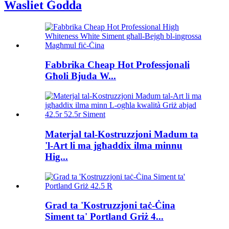
Wasliet Ġodda
Fabbrika Cheap Hot Professjonali
Għoli Bjuda W...
Materjal tal-Kostruzzjoni Madum ta
'l-Art li ma jgħaddix ilma minnu
Hig...
Grad ta 'Kostruzzjoni taċ-Ċina
Siment ta' Portland Griż 4...