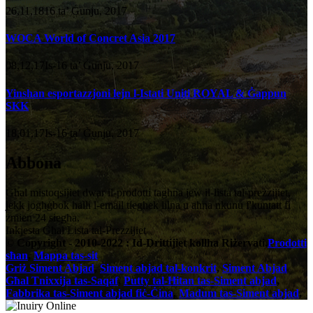
26,11,1816 ta’ Ġunju, 2017
WOCA World of Concret Asia 2017
08,12,17Is-16 ta’ Ġunju, 2017
Yinshan esportazzjoni lejn l-Istati Uniti ROYAL & Ġappun
SKK
18,01,17Is-16 ta’ Ġunju, 2017
Abbona
Għal mistoqsijiet dwar il-prodotti tagħna jew il-lista tal-prezzijiet,
jekk jogħġbok ħalli l-email tiegħek lilna u aħna nkunu f'kuntatt fi
żmien 24 siegħa.
Inkjesta Għal Lista tal-Prezzijiet
© Copyright - 2010-2022 : Id-Drittijiet kollha Riżervati.
Prodotti
sħan
,
Mappa tas-sit
Griż Siment Abjad
,
Siment abjad tal-konkrit
,
Siment Abjad
Għal Tnixxija tas-Saqaf
,
Putty tal-Ħitan tas-Siment abjad
,
Fabbrika tas-Siment abjad fiċ-Ċina
,
Madum tas-Siment abjad
,