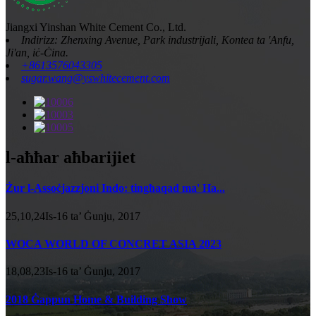
Jiangxi Yinshan White Cement Co., Ltd.
Indirizz: Zhenxing Avenue, Park industrijali, Kontea ta 'Anfu,
Ji'an, iċ-Ċina.
+8613576043305
sugar.wang@yswhitecement.com
l-aħħar aħbarijiet
Żur l-Assoċjazzjoni Indo: tingħaqad ma' Ha...
25,10,24Is-16 ta’ Ġunju, 2017
WOCA WORLD OF CONCRET ASIA 2023
18,08,23Is-16 ta’ Ġunju, 2017
2018 Ġappun Home & Building Show