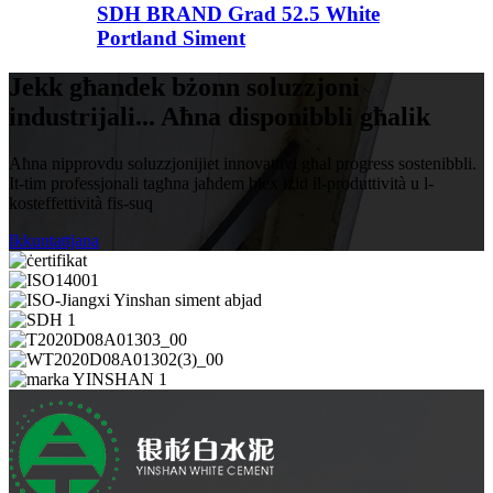
SDH BRAND Grad 52.5 White
Portland Siment
Jekk għandek bżonn soluzzjoni
industrijali... Aħna disponibbli għalik
Aħna nipprovdu soluzzjonijiet innovattivi għal progress sostenibbli.
It-tim professjonali tagħna jaħdem biex iżid il-produttività u l-
kosteffettività fis-suq
Ikkuntattjana