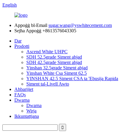
English
Appoġġ bl-Email
sugar.wang@yswhitecement.com
Sejħa Appoġġ
+8613576043305
Dar
Prodotti
Ascend White UHPC
SDH 52.5grade Siment abjad
SDH 42.5grade Siment abjad
Yinshan 32.5grade Siment abjad
Yinshan White Csa Siment 62.5
YINSHAN 42.5 Siment CSA ta 'Ebusija Rapida
Siment tal-Livell Awto
Aħbarijiet
FAQs
Dwarna
Dwarna
Wirja
Ikkuntattjana