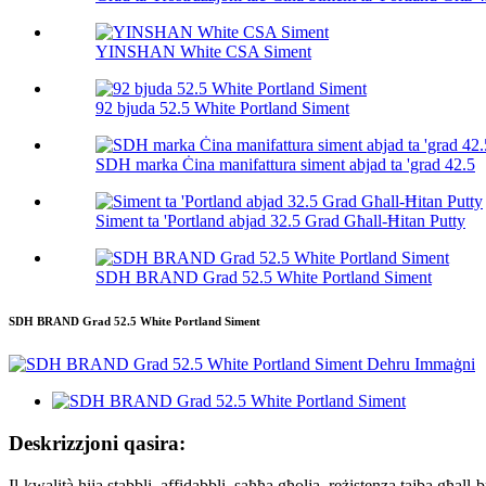
YINSHAN White CSA Siment
92 bjuda 52.5 White Portland Siment
SDH marka Ċina manifattura siment abjad ta 'grad 42.5
Siment ta 'Portland abjad 32.5 Grad Għall-Ħitan Putty
SDH BRAND Grad 52.5 White Portland Siment
SDH BRAND Grad 52.5 White Portland Siment
Deskrizzjoni qasira:
Il-kwalità hija stabbli, affidabbli, saħħa għolja, reżistenza tajba għall-b