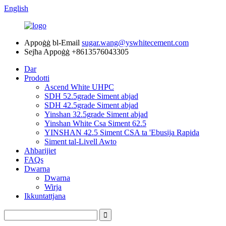
English
Appoġġ bl-Email
sugar.wang@yswhitecement.com
Sejħa Appoġġ
+8613576043305
Dar
Prodotti
Ascend White UHPC
SDH 52.5grade Siment abjad
SDH 42.5grade Siment abjad
Yinshan 32.5grade Siment abjad
Yinshan White Csa Siment 62.5
YINSHAN 42.5 Siment CSA ta 'Ebusija Rapida
Siment tal-Livell Awto
Aħbarijiet
FAQs
Dwarna
Dwarna
Wirja
Ikkuntattjana