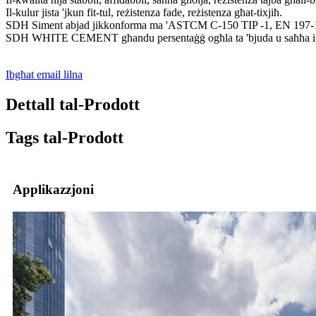
Il-kulur jista 'jkun fit-tul, reżistenza fade, reżistenza għat-tixjiħ.
SDH Siment abjad jikkonforma ma 'ASTCM C-150 TIP -1, EN 197
SDH WHITE CEMENT għandu persentaġġ ogħla ta 'bjuda u saħħa ink
Ibgħat email lilna
Dettall tal-Prodott
Tags tal-Prodott
Applikazzjoni