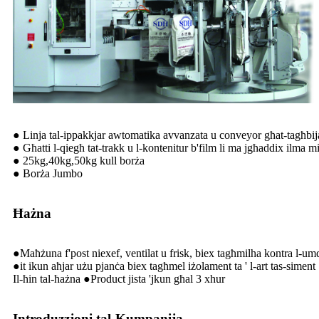
● Linja tal-ippakkjar awtomatika avvanzata u conveyor għat-tagħbij
● Għatti l-qiegħ tat-trakk u l-kontenitur b'film li ma jgħaddix ilma mi
● 25kg,40kg,50kg kull borża
● Borża Jumbo
Ħażna
●Maħżuna f'post niexef, ventilat u frisk, biex tagħmilha kontra l-um
●it ikun aħjar użu pjanċa biex tagħmel iżolament ta ' l-art tas-siment
Il-ħin tal-ħażna ●Product jista 'jkun għal 3 xhur
Introduzzjoni tal-Kumpanija