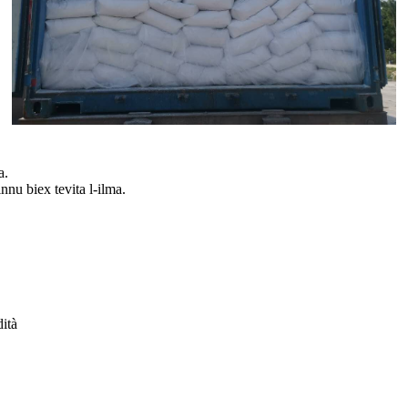
a.
nnu biex tevita l-ilma.
dità