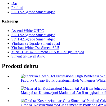
Dar
Prodotti
SDH 52.5grade Siment abjad
Kategoriji
Ascend White UHPC
SDH 52.5grade Siment abjad
SDH 42.5grade Siment abjad
Yinshan 32.5grade Siment abjad
Yinshan White Csa Siment 62.5
YINSHAN 42.5 Siment CSA ta 'Ebusija Rapida
Siment tal-Livell Awto
Prodotti dehru
Fabbrika Cheap Hot Professional High Whiteness White.
Materjal tal-Kostruzzjoni Madum tal-Art li ma jgħaddix il
Grad ta 'Kostruzzjoni taċ-Ċina Siment ta' Portland Griż 