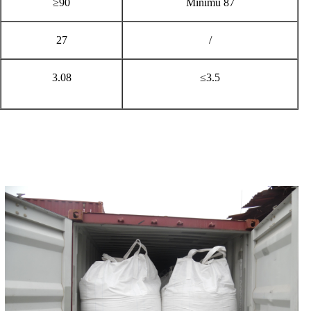
≥90
Minimu 87
27
/
3.08
≤3.5