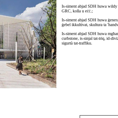
Is-siment abjad SDH huwa wildy uż
GRC, kolla u eċċ.;
Is-siment abjad SDH huwa ġeneralm
ġebel ikkultivat, skultura ta 'handw
Is-siment abjad SDH huwa mgħammar 
curbstone, is-sinjal tat-triq, id-div
sigurtà tat-traffiku.