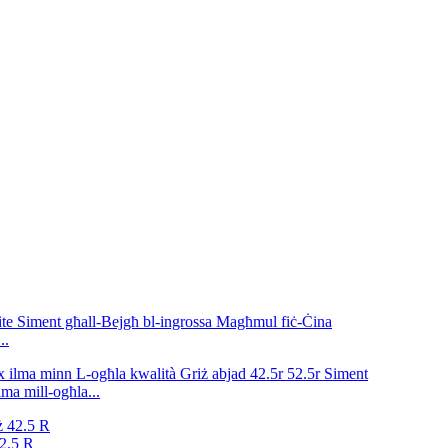
..
ma mill-ogħla...
42.5 R