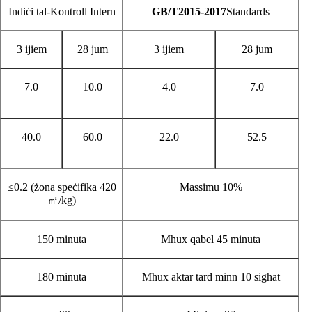
Indiċi tal-Kontroll Intern
GB/T2015-20
17
Standards
3 ijiem
28 jum
3 ijiem
28 jum
7.0
10.0
4.0
7.0
40.0
60.0
22.0
52.5
≤0.2 (żona speċifika 420
Massimu 10%
㎡/kg)
150 minuta
Mhux qabel 45 minuta
180 minuta
Mhux aktar tard minn 10 sigħat