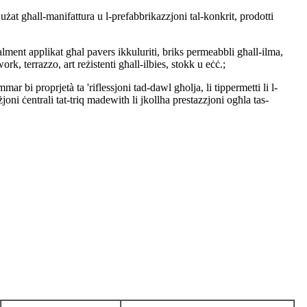
at għall-manifattura u l-prefabbrikazzjoni tal-konkrit, prodotti
ent applikat għal pavers ikkuluriti, briks permeabbli għall-ilma,
ork, terrazzo, art reżistenti għall-ilbies, stokk u eċċ.;
bi proprjetà ta 'riflessjoni tad-dawl għolja, li tippermetti li l-
iżjoni ċentrali tat-triq madewith li jkollha prestazzjoni ogħla tas-